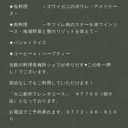
★魚料理 ～ズワイガニのポワレ・アメリケー
ヌ～
★肉料理 ～牛フィレ肉のステーキ赤ワインソ
ース・地場野菜と蟹のリゾットを添えて～
★パンｏｒライス
★コーヒーｏｒハーブティー
当館の料理長梅田シェフが作りだす♥この冬一押
し！でございます。
宿泊なしでもご利用していただけます！
「カニ創作フレンチコース」
￥７７００（税サ
込）となっております。
お電話でご予約承れます。０７７２－４６－６１０
０