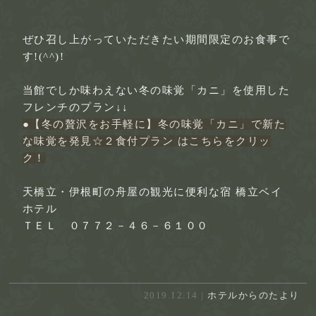
ぜひ召し上がっていただきたい期間限定のお食事で
す!(^^)!
当館でしか味わえない冬の味覚「カニ」を使用した
フレンチのプラン↓↓
●【冬の贅沢をお手軽に】冬の味覚「カニ」で新た
な味覚を発見☆２食付プラン
はこちらをクリッ
ク！
天橋立・伊根町の舟屋の観光に便利な宿 橋立ベイ
ホテル
ＴＥＬ ０７７２－４６－６１００
2019.12.14 |
ホテルからのたより