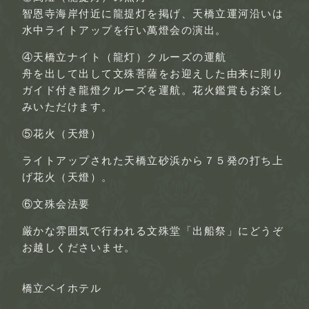
智恩寺海岸付近に龍提灯を掲げ、天橋立運河沿いは
水中ライトアップを行い萬燈会の演出。
④天橋立ナイト（龍灯）クルーズの運航
舟を出して出して文殊菩薩をお迎えした由来に則り
ガイド付き龍燈クルーズを運航。花火鑑賞もお楽し
みいただけます。
⑤花火（天燈）
ライトアップされた天橋立砂浜から７５発の打ち上
げ花火（天燈）。
⑥文殊会法要
厳かな雰囲気で行われる文殊堂「出船祭」にどうぞ
お越しくださいませ。
橋立ベイホテル