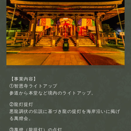
【事業内容】
①智恩寺ライトアップ
参道から本堂など境内のライトアップ。
②龍灯提灯
悪龍調伏の伝説に基づき龍の提灯を海岸沿いに掲げ
る萬燈会。
③萬燈（龍提灯）の点灯