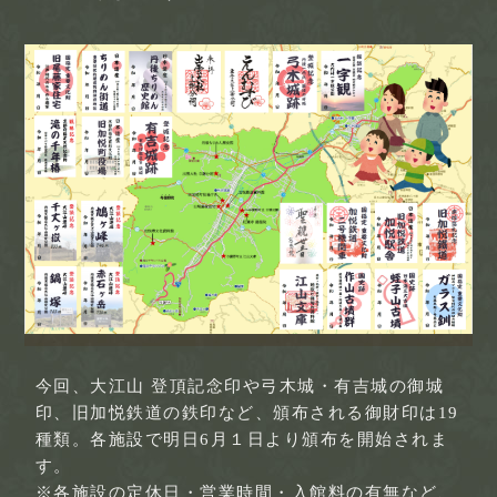
今回、大江山 登頂記念印や弓木城・有吉城の御城
印、旧加悦鉄道の鉄印など、頒布される御財印は19
種類。各施設で明日6月１日より頒布を開始されま
す。
※各施設の定休日・営業時間・入館料の有無など、