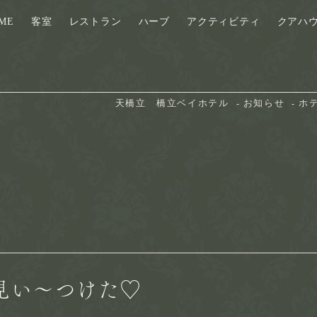
ME
客室
レストラン
ハーブ
アクティビティ
クアハ
天橋立　橋立ベイホテル
お知らせ
ホ
見い～つけた♡