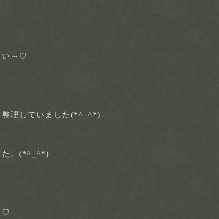
さい～♡
理していました(*^_^*)
(*^_^*)
た♡