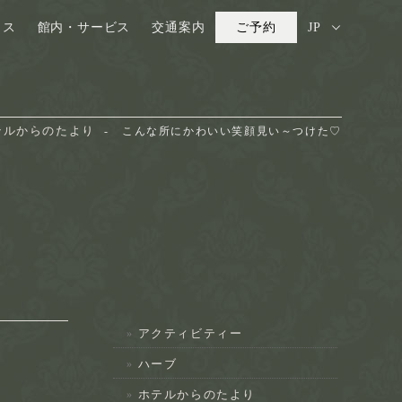
ウス
館内・サービス
交通案内
ご予約
JP
テルからのたより
こんな所にかわいい笑顔見い～つけた♡
アクティビティー
ハーブ
ホテルからのたより