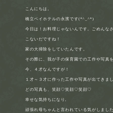
こんにちは。
橋立ベイホテルの永濱です(*^_^*)
今日は！お料理じゃないんです。ごめんな
こないだですね！
家の大掃除をしていたんです。
その際に、我が子の保育園での工作や写真を整
今、４才なんですが！
１才～３才に作った工作や写真が出てきました。
どの写真も、笑顔♡笑顔♡笑顔♡
幸せな気持ちになり,
頑張れ母ちゃんと言われている気がしまし