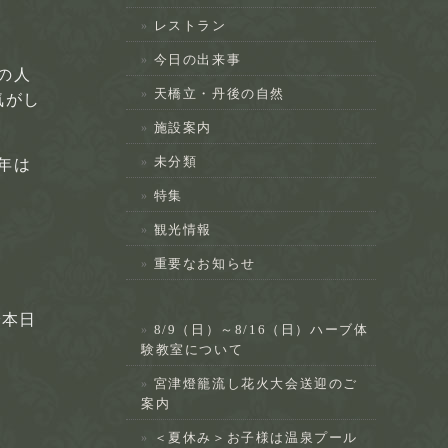
レストラン
今日の出来事
の人
天橋立・丹後の自然
気がし
施設案内
未分類
年は
特集
観光情報
重要なお知らせ
で本日
8/9（日）～8/16（日）ハーブ体
験教室について
宮津燈籠流し花火大会送迎のご
案内
＜夏休み＞お子様は温泉プール