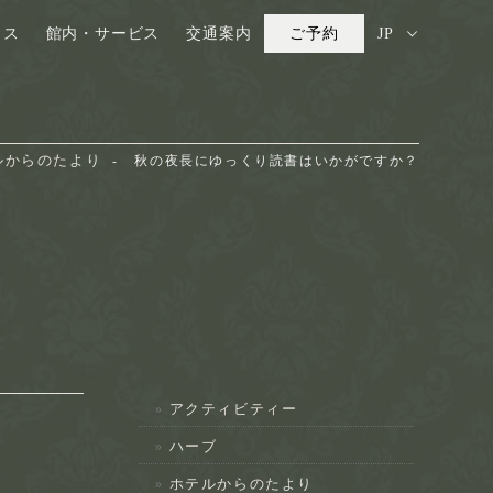
ウス
館内・サービス
交通案内
ご予約
JP
ルからのたより
秋の夜長にゆっくり読書はいかがですか？
アクティビティー
ハーブ
ホテルからのたより