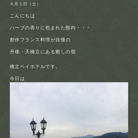
６月１日（土）
こんにちは
ハーブの香
りに包まれた館内・・・
創作フランス料理
が自慢の
丹後・天橋立にある
癒しの宿
橋立ベイホテル
です。
今日は