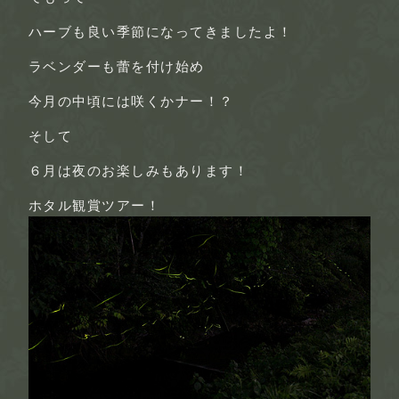
ハーブも良い季節になってきましたよ！
ラベンダーも蕾
を付け始め
今月の
中頃
には咲くかナー！？
そして
６月は
夜のお楽しみ
もあります！
ホタル観賞ツアー！