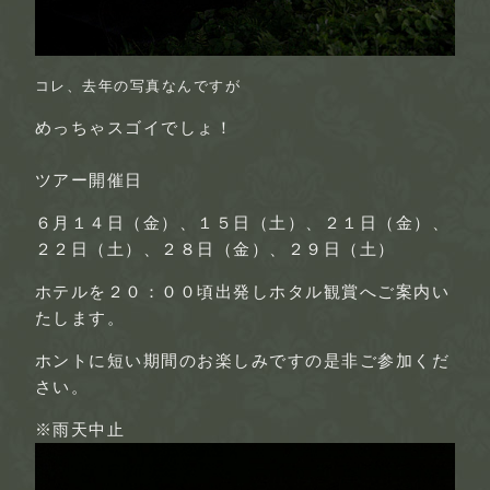
コレ、去年の写真なんですが
めっちゃスゴイでしょ！
ツアー開催日
６月１４日（金）、１５日（土）、２１日（金）、
２２日（土）、２８日（金）、２９日（土）
ホテルを
２０：００頃出発
しホタル観賞へご案内い
たします。
ホントに
短い期間
の
お楽しみ
ですの是非ご参加くだ
さい。
※雨天中止