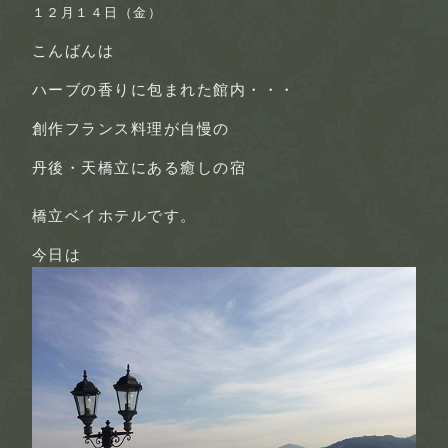
１２月１４日（金）
こんばんは
ハーブの香
りに包まれた館内・・・
創作フランス料理
が自慢の
丹後・天橋立にある
癒しの宿
橋立ベイホテル
です。
今日は