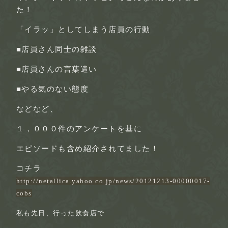
た！
「イラッ」
としてしまう店員の行動
■店員さん同士の雑談
■店員さんの言葉遣い
■やる気のない態度
などなど、
１，０００件のアンケートを基に
エピソードも含め紹介されてました！
コチラ
http://netallica.yahoo.co.jp/news/20121213-00000017-
cobs
私も先日、行った
飲食店
で